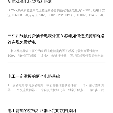
新能源高电压塑壳断路器
CYM7系列新能源高电压塑壳断路器的额定绝缘电压为1200V，适用于交
流50-60Hz，额定电压690V、800V（Ics=50kA）、1000V、1140V，额
定电流至320A的配电网络。在正常情况下，断路器可分别作为线路的不
频繁转换……
三相四线预付费插卡电表外置互感器如何连接脱扣断路
器实现欠费断电
三相四线电能表主要分为直通式也就是内置互感器（最大可通过电流
100A）和外置互感器（1.5-6A）来进行计量。 三相四线预付费插卡电能
表，直通式，电表里面已经装了继电器，继电器相当于小型的交流接触
器，所以不用……
电工一定掌握的两个电路基础
1、点动电路 学习点动电路，我们需要准备的器件有：一个2P的小型断路
器，一个交流接触器，一个自复式按钮（有一对常开触点）。 第1步，我
们先从小型断路器引出一根线，和按钮相连，从按钮出来的一根线，我们
接到……
电工需知的空气断路器不定时跳闸原因