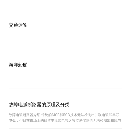
交通运输
海洋船舶
故障电弧断路器的原理及分类
故障电弧断路器介绍 传统的MCB和RCD技术无法检测出并联电弧和串联
电弧，但目前市场上的残留电流式电气火灾监测仪器也无法检测出相线与
大地之间的漏电流和残留电流的高频成分，因此预防这种故障电弧引起的