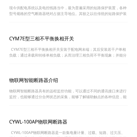
现今供配电系统以及电控线路当中，最为普遍采用的短路保护装置，各种
型号规格的空气断路器绝对占据主导地位。其较之以往传统的短路保护装
置——保险丝之优势，相信广大同行都耳熟能详，故此不做赘述。在实际
使用过程……
CYM7E型三相不平衡换相开关
CYM7E型三相不平衡换相开关安装于配电网未端；其后安装若干户单相
负载；通过承载和转移单相负载；从而治理三相负荷不平衡现象；并能分
断故障电流的开关电器。 产品特点 1、本质是“开关电器”,符合
GBT14048.3……
物联网智能断路器介绍
物联网智能断路器具有的远程监控功能，可以通过不同的通讯接口来进行
监控，也能够通过分合闸状态的采集，能够了解辅助触点的各种信息，能
够让大家更加放心，而且能够有更高的性价比，这样才可以让自己在使用
的过程……
CYWL-100AP物联网断路器
CYWL-100AP物联网断路器是一款集电量计量、过载、短路、过欠压、