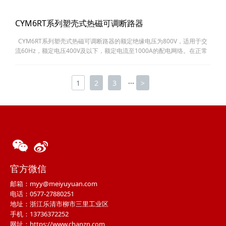
路的……
CYM6RT系列塑壳式热磁可调断路器
CYM6RT系列塑壳式热磁可调断路器的额定绝缘电压为800V，适用于交
流60Hz，额定电压400V及以下，额定电流至1000A的配电网络。在正常
情况下，断路器可分别作为线路的不频繁转换及电动机的不频繁启动之
用。 &n……
1
2
3
···
>
官方微信
邮箱：myy@meiyuyuan.com
电话：0577-27880251
地址：浙江乐清市柳市三里工业区
手机：13736372252
网址：https://www.chanzn.com