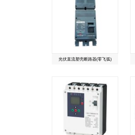
光伏直流塑壳断路器(零飞弧)