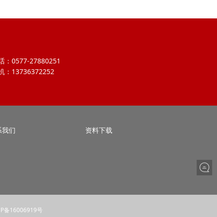
：0577-27880251
机：13736372252
系我们
资料下载
CP备16006919号