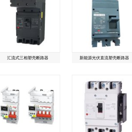
汇流式三相塑壳断路器
新能源光伏直流塑壳断路器