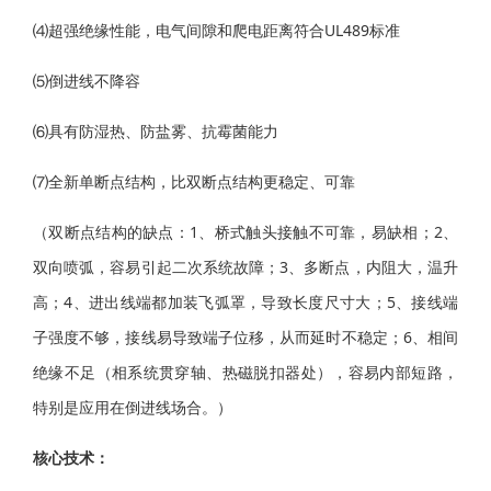
⑷超强绝缘性能，电气间隙和爬电距离符合UL489标准
⑸倒进线不降容
⑹具有防湿热、防盐雾、抗霉菌能力
⑺全新单断点结构，比双断点结构更稳定、可靠
（双断点结构的缺点：1、桥式触头接触不可靠，易缺相；2、
双向喷弧，容易引起二次系统故障；3、多断点，内阻大，温升
高；4、进出线端都加装飞弧罩，导致长度尺寸大；5、接线端
子强度不够，接线易导致端子位移，从而延时不稳定；6、相间
绝缘不足（相系统贯穿轴、热磁脱扣器处），容易内部短路，
特别是应用在倒进线场合。）
核心技术：