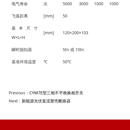
电气寿命
次
5000
3000
1000
1000
飞弧距离
[mm]
50
基本尺寸
[mm]
120×200×103
W×L×H
瞬时脱扣器
5In 或 10In
基准环境温度
℃
50℃
Previous：
CYM7E型三相不平衡换相开关
Next：
新能源光伏直流塑壳断路器