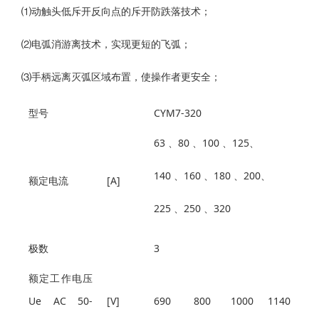
⑴动触头低斥开反向点的斥开防跌落技术；
⑵电弧消游离技术，实现更短的飞弧；
⑶手柄远离灭弧区域布置，使操作者更安全；
型号
CYM7-320
63 、80 、100 、125、
140 、160 、180 、200、
额定电流
[A]
225 、250 、320
极数
3
额定工作电压
Ue AC 50-
[V]
690
800
1000
1140