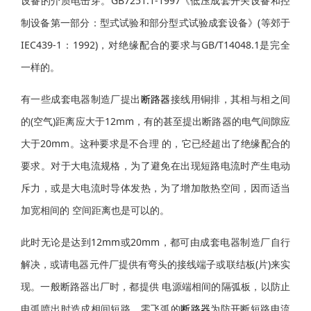
设备的介质电击穿。GB7251.1-1997《低压成套开关设备和控
制设备第一部分：型式试验和部分型式试验成套设备》(等郊于
IEC439-1：1992)，对绝缘配合的要求与GB/T14048.1是完全
一样的。
有一些成套电器制造厂提出
断路器
接线用铜排，其相与相之间
的(空气)距离应大于12mm，有的甚至提出断路器的电气间隙应
大于20mm。这种要求是不合理 的，它已经超出了绝缘配合的
要求。对于大电流规格，为了避免在出现短路电流时产生电动
斥力，或是大电流时导体发热，为了增加散热空间，因而适当
加宽相间的 空间距离也是可以的。
此时无论是达到12mm或20mm，都可由成套电器制造厂自行
解决，或请电器元件厂提供有弯头的接线端子或联结板(片)来实
现。一般断路器出厂时，都提供 电源端相间的隔弧板，以防止
电弧喷出时造成相间短路。零飞弧的
断路器
为防开断短路电流