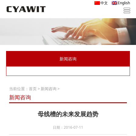
中文
English
新闻咨询
当前位置：
首页
>
新闻咨询
>
新闻咨询
母线槽的未来发展趋势
日期：2016-07-11