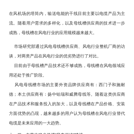
在风机场的塔筒内，输送电能的干线目前主要以电缆产品为主
流。随着用户需求的多样化，以及母线槽供应商的技术进一步
成熟，母线槽在风电行业的应用规模越来越大。
市场研究部通过风电母线槽供应商、风电行业整机厂商的访
谈，对两类产品在风电行业的优劣势进行了对比。
目前由于母线槽产品技术还不够成熟，母线槽在风电领域应
用还处于推广阶段。
风电母线槽市场的主要外资品牌供应商有：西门子和施耐
德；本土供应商有：扬中铂瑞和威腾母线等。随着这类供应商
在产品技术和服务投入的加大，以及母线槽在产品价格、安装
方面优势的凸现，越来越多的用户认为母线槽在风电行业替代
电缆是未来应用的一大趋势。