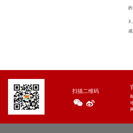
的
3
成
扫描二维码
邮
网