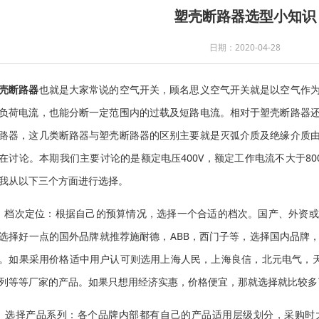
塑壳断路器选型小知识
日期：2020-04-28
壳断路器
也就是大家常说的空气开关，顾名思义空气开关就是以空气作
负荷电流，也能分断一定范围内的过载及短路电流。相对于塑壳断路器
路器，这几类断路器与塑壳断路器的区别主要就是灭弧介质及绝缘介质
在讨论。本期我们主要讨论的是额定电压400V，额定工作电流不大于8
我从以下三个方面进行选择。
、档次定位：根据自己的预算情况，选择一个合适的档次。国产、外资
选择好一点的国外品牌就推荐施耐德，ABB，西门子等，选择国内品牌
。如果采用价格适中用户认可则选用上海人民，上海良信，北元电气，天
列等等厂家的产品。如果只想用经济实惠，价格便宜，那就选择就比较多
、选择产品系列：各个品牌内部都有自己的产品适用层级划分，采购时