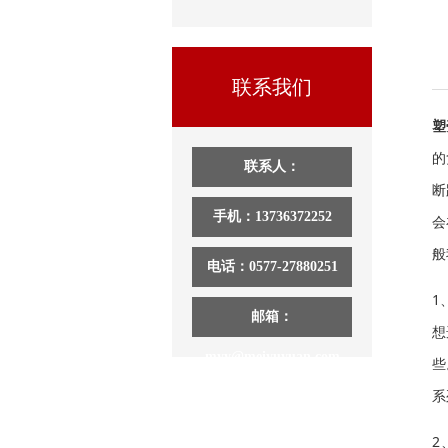
联系我们
塑
的
联系人：
断
手机：13736372252
会
般
电话：0577-27880251
1
邮箱：
想
myy@meiyuyuan.com
些
系
2